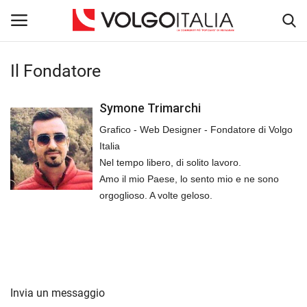
Il Fondatore
Accedi
Registra
Symone Trimarchi
Home
Grafico - Web Designer - Fondatore di Volgo
Italia
La Community
Nel tempo libero, di solito lavoro.
Amo il mio Paese, lo sento mio e ne sono
Territorio
orgoglioso. A volte geloso.
Il Fondatore
Dicono di noi
Invia un messaggio
Entra nel Team