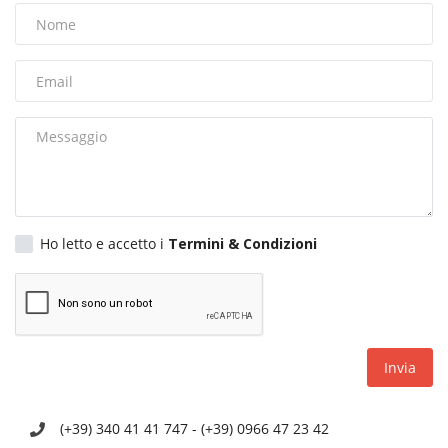
Volgo Academy
Tecnologia
Sapori
Partner
Recensioni
Ho letto e accetto i
Termini & Condizioni
Contatti
Galleria
Invia
Shop
(+39) 340 41 41 747 - (+39) 0966 47 23 42