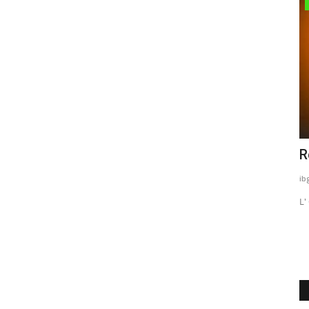
Eventi
cante
Instameet a Rieti!
R
ibg_hott
Giugno 5, 2019
0
1442
ib
Sabato 8 Giugno una giornata aperta a tutti appassionati di
L'
fotografia e mobile...
ile