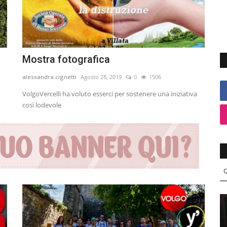
Mostra fotografica
alessandra.cignetti
Agosto 28, 2019
0
1506
VolgoVercelli ha voluto esserci per sostenere una iniziativa
così lodevole
Q