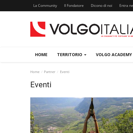
La Community
Il Fondatore
Dicono di noi
Entra n
HOME
TERRITORIO
VOLGO ACADEMY
Home
Partner
Eventi
Eventi