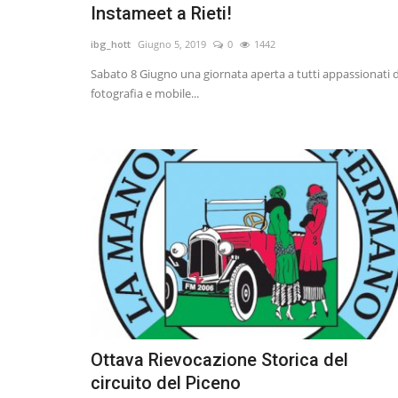
Instameet a Rieti!
ibg_hott
Giugno 5, 2019
0
1442
Sabato 8 Giugno una giornata aperta a tutti appassionati d
fotografia e mobile...
Ottava Rievocazione Storica del
circuito del Piceno