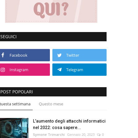
SEGUICI
Facebook
Twitter
Instagram
Telegram
POST POPOLARI
uesta settimana
Questo mese
L'aumento degli attacchi informatici
nel 2022: cosa sapere...
Symone Trimarchi
Gennaio 20, 2023
0