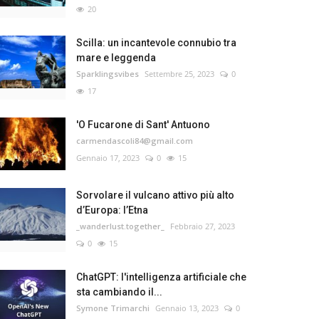
20
Scilla: un incantevole connubio tra
mare e leggenda
Sparklingsvibes
Settembre 25, 2023
0
17
'O Fucarone di Sant' Antuono
carmendascoli84@gmail.com
Gennaio 17, 2023
0
15
Sorvolare il vulcano attivo più alto
d’Europa: l’Etna
_wanderlust.together_
Febbraio 27, 2023
0
15
ChatGPT: l'intelligenza artificiale che
sta cambiando il...
Symone Trimarchi
Gennaio 13, 2023
0