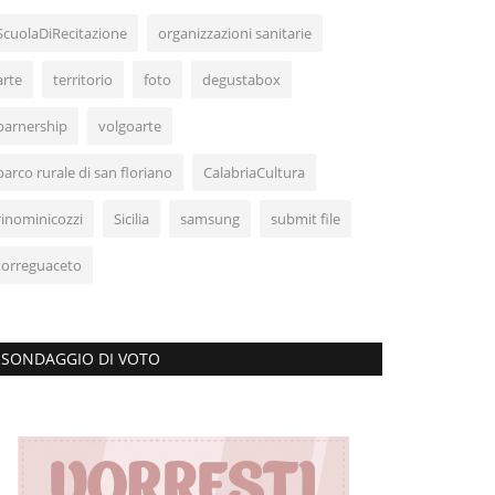
ScuolaDiRecitazione
organizzazioni sanitarie
arte
territorio
foto
degustabox
parnership
volgoarte
parco rurale di san floriano
CalabriaCultura
rinominicozzi
Sicilia
samsung
submit file
torreguaceto
SONDAGGIO DI VOTO