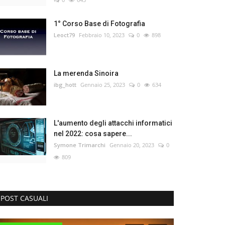
1° Corso Base di Fotografia
Leoct79
Febbraio 10, 2023
0
898
La merenda Sinoira
ibg_hott
Gennaio 25, 2023
0
634
L'aumento degli attacchi informatici
nel 2022: cosa sapere...
Symone Trimarchi
Gennaio 20, 2023
0
809
POST CASUALI