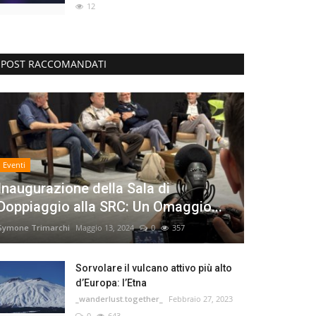
12
POST RACCOMANDATI
Eventi
Inaugurazione della Sala di
Doppiaggio alla SRC: Un Omaggio...
Symone Trimarchi
Maggio 13, 2024
0
357
Sorvolare il vulcano attivo più alto
d’Europa: l’Etna
_wanderlust.together_
Febbraio 27, 2023
0
643