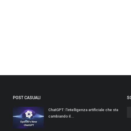
POST CASUALI
S
ChatGPT: l'intelligenza artificiale che sta
cambiando il...