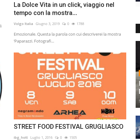
La Dolce Vita in un click, viaggio nel
tempo con la mostra...
Volgo Italia
Giugno 3, 2019
0
1788
i
Emozionale. Questa la parola con cui descriverei la mostra
‘Paparazzi. Fotografi...
STREET FOOD FESTIVAL GRUGLIASCO
ibg_hott
Luglio 1, 2016
0
1505