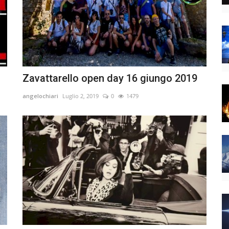
Zavattarello open day 16 giungo 2019
angelochiari
Luglio 2, 2019
0
1479