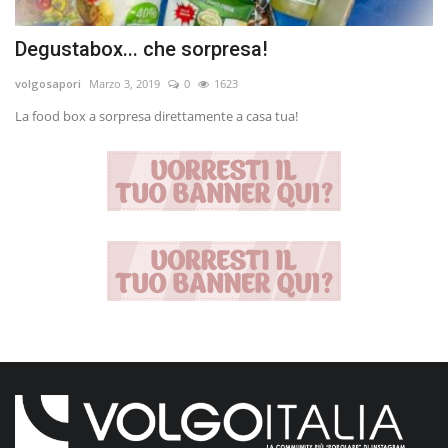
Degustabox... che sorpresa!
volgosapori
Marzo 3, 2019
0
1623
La food box a sorpresa direttamente a casa tua!