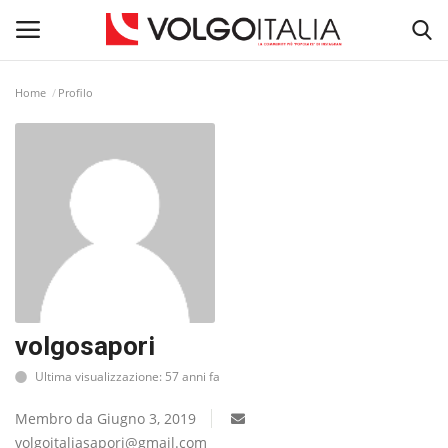
Home
Profilo
Accedi
Registra
Home
La Community
Territorio
Il Fondatore
volgosapori
Ultima visualizzazione: 57 anni fa
Dicono di noi
Membro da Giugno 3, 2019
Entra nel Team
volgoitaliasapori@gmail.com