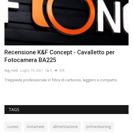
Recensione K&F Concept - Cavalletto per
K
Fotocamera BA225
Le
ibg_hott
Luglio 19, 2021
0
558
Treppiede professionale in fibra di carbonio, leggero e compatto
TAGS
cuneo
instameet
alimentazione
primecleaning