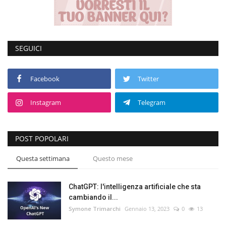
SEGUICI
Facebook
Twitter
Instagram
Telegram
POST POPOLARI
Questa settimana
Questo mese
ChatGPT: l'intelligenza artificiale che sta
cambiando il...
Symone Trimarchi
Gennaio 13, 2023
0
13