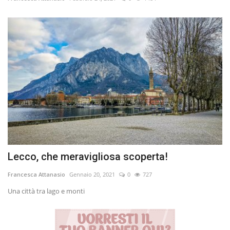
Volgo Academy
Tecnologia
Sapori
Partner
Recensioni
Contatti
Lecco, che meravigliosa scoperta!
Galleria
Francesca Attanasio
Gennaio 20, 2021
0
727
Una città tra lago e monti
Shop