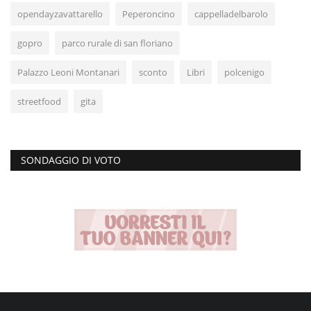
opendayzavattarello
Peperoncino
cappelladelbarolo
gopro
parco rurale di san floriano
Palazzo Leoni Montanari
sconto
Libri
polcenigo
streetfood
gita
SONDAGGIO DI VOTO