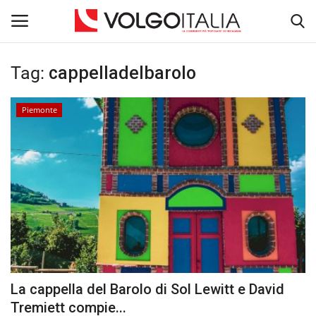
Tag:
cappelladelbarolo
Accedi
Registra
Piemonte
Home
La Community
Territorio
Il Fondatore
Dicono di noi
La cappella del Barolo di Sol Lewitt e David
Entra nel Team
Tremiett compie...