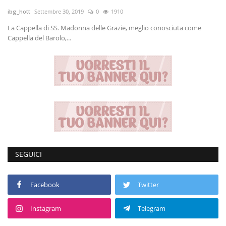
ibg_hott
Settembre 30, 2019
0
1910
Volgo Academy
La Cappella di SS. Madonna delle Grazie, meglio conosciuta come
Cappella del Barolo,...
Tecnologia
Sapori
Partner
Recensioni
Contatti
SEGUICI
Galleria
Facebook
Twitter
Shop
Instagram
Telegram