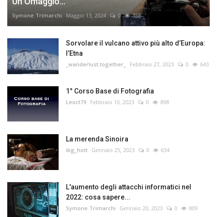
Un Omaggio...
Symone Trimarchi
Maggio 13, 2024
0
358
Sorvolare il vulcano attivo più alto d’Europa:
l’Etna
_wanderlust.together_
Febbraio 27, 2023
0
643
1° Corso Base di Fotografia
Leoct79
Febbraio 10, 2023
0
898
La merenda Sinoira
ibg_hott
Gennaio 25, 2023
0
634
L'aumento degli attacchi informatici nel
2022: cosa sapere...
Symone Trimarchi
Gennaio 20, 2023
0
809