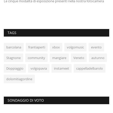
Le cinque modalità di esposizione presenti nella nostra fotocamera
TAGS
barcolana
frantiaperti
xbox
volgomusic
evento
Stagnone
community
mangiare
Veneto
autunno
Doppiaggio
volgopavia
instameet
cappelladelbarolo
dolomitiagordine
SONDAGGIO DI VOTO