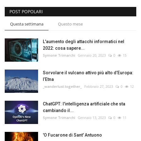
POST POPOLARI
Questa settimana
Questo mese
L'aumento degli attacchi informatici nel
2022: cosa sapere...
Symone Trimarchi
Gennaio 20, 2023
0
15
Sorvolare il vulcano attivo più alto d’Europa:
l’Etna
_wanderlust.together_
Febbraio 27, 2023
0
12
ChatGPT: l'intelligenza artificiale che sta
cambiando il...
Symone Trimarchi
Gennaio 13, 2023
0
11
'O Fucarone di Sant' Antuono