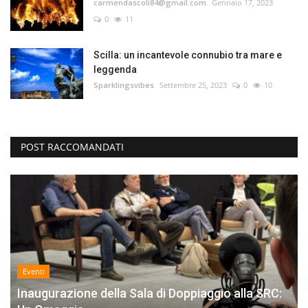
carmendascoli84@gmail.com
Gennaio 17, 2023
0
11
Scilla: un incantevole connubio tra mare e
leggenda
Sparklingsvibes
Settembre 25, 2023
0
10
POST RACCOMANDATI
Eventi
Inaugurazione della Sala di Doppiaggio alla SRC: