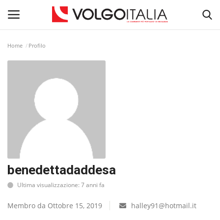
Home
Profilo
Accedi
Registra
Home
La Community
Territorio
Il Fondatore
benedettadaddesa
Ultima visualizzazione: 7 anni fa
Dicono di noi
Membro da Ottobre 15, 2019
halley91@hotmail.it
Entra nel Team