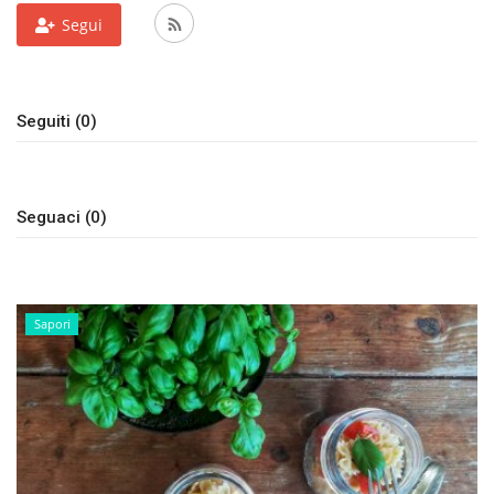
Segui
Volgo Academy
Tecnologia
Seguiti (0)
Sapori
Partner
Seguaci (0)
Recensioni
Contatti
Sapori
Galleria
Shop