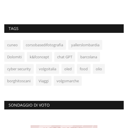
TAGS
cuneo
corsobasedifotografia
yallerslombardia
Dolomiti
k&fconcept
chat GPT
barcolana
cyber security
volgoitalia
oled
food
olio
borghitoscani
Viaggi
volgomarche
SONDAGGIO DI VOTO