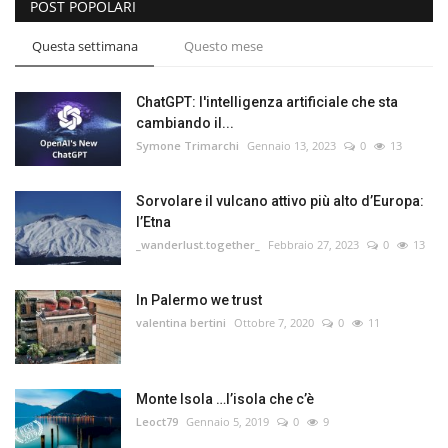
POST POPOLARI
Questa settimana
Questo mese
ChatGPT: l'intelligenza artificiale che sta
cambiando il...
Symone Trimarchi
Gennaio 13, 2023
0
13
Sorvolare il vulcano attivo più alto d’Europa:
l’Etna
_wanderlust.together_
Febbraio 27, 2023
0
13
In Palermo we trust
valentina bertini
Ottobre 7, 2020
0
11
Monte Isola …l’isola che c’è
Leoct79
Gennaio 5, 2019
0
9