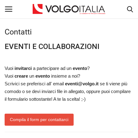
Contatti
Accedi
Registra
EVENTI E COLLABORAZIONI
Home
Vuoi
invitarci
a partecipare ad un
evento
?
La Community
Vuoi
creare
un
evento
insieme a noi?
Scrivici se preferisci all' email
eventi@volgo.it
se ti viene più
Il Fondatore
comodo o se devi inviarci file in allegato, oppure puoi compilare
il formulario sottostante! A te la scelta! ;-)
Territorio
Dicono di noi
Compila il form per contattarci
Entra nel Team