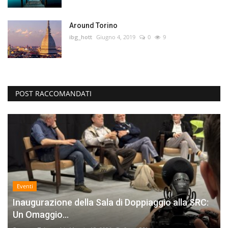
Around Torino
ibg_hott
Giugno 4, 2019
0
9
POST RACCOMANDATI
Eventi
Inaugurazione della Sala di Doppiaggio alla SRC:
Un Omaggio...