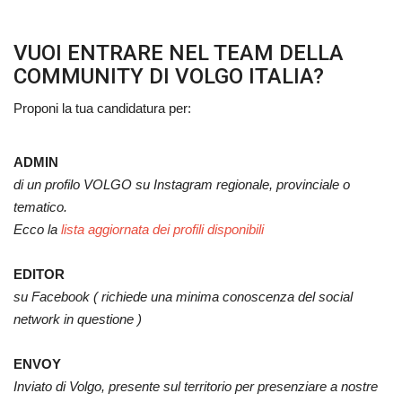
Volgo Academy
VUOI ENTRARE NEL TEAM DELLA
COMMUNITY DI VOLGO ITALIA?
Tecnologia
Proponi la tua candidatura per:
Sapori
ADMIN
Partner
di un profilo VOLGO su Instagram regionale, provinciale o
tematico.
Recensioni
Ecco la
lista aggiornata dei profili disponibili
Contatti
EDITOR
su Facebook ( richiede una minima conoscenza del social
Galleria
network in questione )
Shop
ENVOY
Inviato di Volgo, presente sul territorio per presenziare a nostre