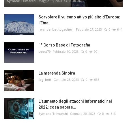
Symone Trimarchi
Maggio 13, 2024
0
361
Sorvolare il vulcano attivo più alto d’Europa:
l’Etna
_wanderlust.together_
Febbraio 27, 2023
0
644
1° Corso Base di Fotografia
Leoct79
Febbraio 10, 2023
0
901
La merenda Sinoira
ibg_hott
Gennaio 25, 2023
0
636
L'aumento degli attacchi informatici nel
2022: cosa sapere...
Symone Trimarchi
Gennaio 20, 2023
0
813