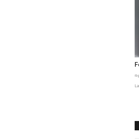
ppiaggio
Teatro La Fenice
F
ibg_hott
Giugno 4, 2019
0
1263
ib
VOLGO è media partner dal 2017 del teatro La Fenice
La
di