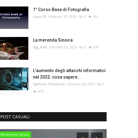
1° Corso Base di Fotografia
Leoct79
Febbraio 10, 2023
0
901
La merenda Sinoira
ibg_hott
Gennaio 25, 2023
0
636
L'aumento degli attacchi informatici
nel 2022: cosa sapere...
Symone Trimarchi
Gennaio 20, 2023
0
813
POST CASUALI
Recensioni Servizi
Territorio