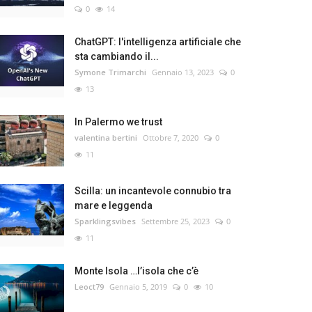
0
14
ChatGPT: l'intelligenza artificiale che
sta cambiando il...
Symone Trimarchi
Gennaio 13, 2023
0
13
In Palermo we trust
valentina bertini
Ottobre 7, 2020
0
11
Scilla: un incantevole connubio tra
mare e leggenda
Sparklingsvibes
Settembre 25, 2023
0
11
Monte Isola …l’isola che c’è
Leoct79
Gennaio 5, 2019
0
10