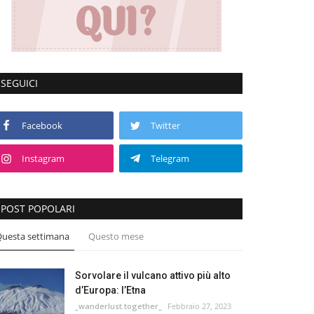
SEGUICI
Facebook
Twitter
Instagram
Telegram
POST POPOLARI
uesta settimana
Questo mese
Sorvolare il vulcano attivo più alto
d’Europa: l’Etna
_wanderlust.together_
Febbraio 27, 2023