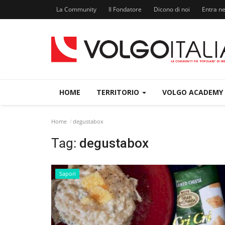
La Community
Il Fondatore
Dicono di noi
Entra n
HOME
TERRITORIO
VOLGO ACADEMY
Home
degustabox
Tag:
degustabox
Sapori