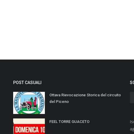
POST CASUALI
S
Ottava Rievocazione Storica del circuito
del Piceno
Is
FEEL TORRE GUACETO
a