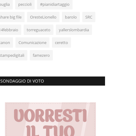
puglia
peccioli
#pianidiartaggio
share big file
OresteLionello
barolo
SRC
14febbraio
torreguaceto
yallerslombardia
canon
Comunicazione
ceretto
stampedigitali
famezero
SONDAGGIO DI VOTO