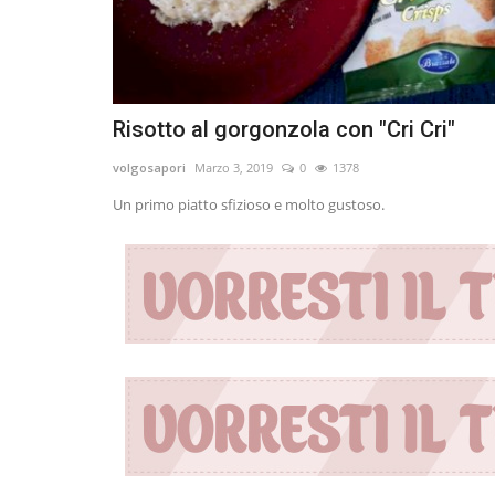
Risotto al gorgonzola con "Cri Cri"
volgosapori
Marzo 3, 2019
0
1378
Un primo piatto sfizioso e molto gustoso.