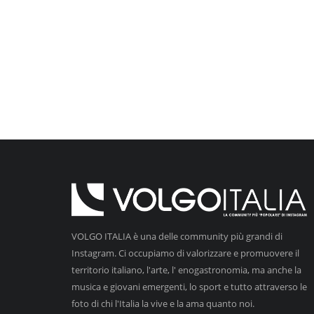
VOLGO ITALIA è una delle community più grandi di
Instagram. Ci occupiamo di valorizzare e promuovere il
territorio italiano, l'arte, l' enogastronomia, ma anche la
musica e giovani emergenti, lo sport e tutto attraverso le
foto di chi l'Italia la vive e la ama quanto noi.