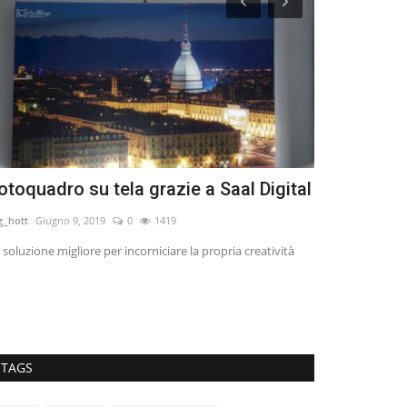
otoquadro su tela grazie a Saal Digital
Scilla: un 
mare e leg
g_hott
Giugno 9, 2019
0
1419
Sparklingsvibes
S
 soluzione migliore per incorniciare la propria creatività
TAGS