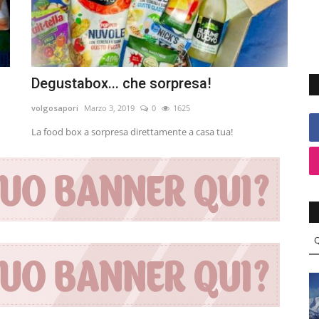
Degustabox... che sorpresa!
volgosapori
Marzo 3, 2019
0
1625
La food box a sorpresa direttamente a casa tua!
Q