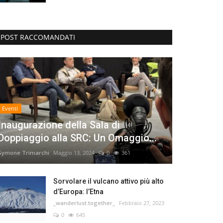
POST RACCOMANDATI
Eventi
Inaugurazione della Sala di
Doppiaggio alla SRC: Un Omaggio...
Symone Trimarchi
Maggio 13, 2024
0
361
Sorvolare il vulcano attivo più alto
d’Europa: l’Etna
_wanderlust.together_
Febbraio 27, 2023
0
645