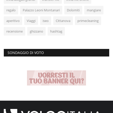
regalo
Palazzo Leoni Montanari
Dolomiti
mangiare
aperitivo
Viaggi
iseo
Cittanova
primecleaning
recensione
ghizzano
hashtag
SONDAGGIO DI VOTO