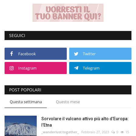
Volgo Academy
Tecnologia
SEGUICI
Sapori
Facebook
Twitter
Partner
Instagram
Telegram
Recensioni
Galleria
POST POPOLARI
Questa settimana
Questo mese
Contatti
Shop
Sorvolare il vulcano attivo più alto d’Europa:
l’Etna
_wanderlust.together_
Febbraio 27, 2023
0
15