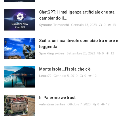
ChatGPT: l'intelligenza artificiale che sta
cambiando il...
Symone Trimarchi
Gennaio 13, 2023
0
13
Scilla: un incantevole connubio tra mare e
leggenda
Sparklingsvibes
Settembre 25, 2023
0
13
Monte Isola …l’isola che c’è
Leoct79
Gennaio 5, 2019
0
12
In Palermo we trust
valentina bertini
Ottobre 7, 2020
0
12