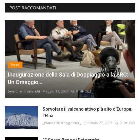
POST RACCOMANDATI
Eventi
Inaugurazione della Sala di Doppiaggio alla SRC:
Un Omaggio...
Symone Trimarchi
Maggio 13, 2024
0
363
Sorvolare il vulcano attivo più alto d’Europa:
l’Etna
_wanderlust.together_
Febbraio 27, 2023
0
649
1° Corso Base di Fotografia