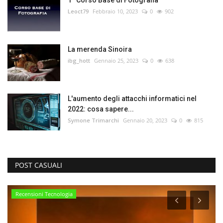
Leoct79
Febbraio 10, 2023
0
902
La merenda Sinoira
ibg_hott
Gennaio 25, 2023
0
638
L'aumento degli attacchi informatici nel
2022: cosa sapere...
Symone Trimarchi
Gennaio 20, 2023
0
815
POST CASUALI
Recensioni Tecnologia