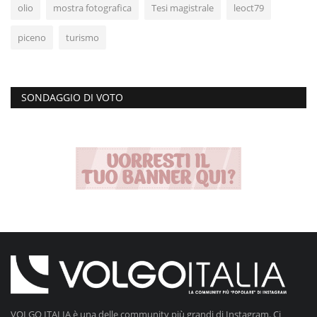
olio
mostra fotografica
Tesi magistrale
leoct79
piceno
turismo
SONDAGGIO DI VOTO
VOLGO ITALIA è una delle community più grandi di Instagram. Ci