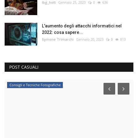
ibg_hott
Gennaio 25, 2023
0
636
L'aumento degli attacchi informatici nel
2022: cosa sapere...
Symone Trimarchi
Gennaio 20, 2023
0
813
POST CASUALI
Consigli e Tecniche Fotografiche