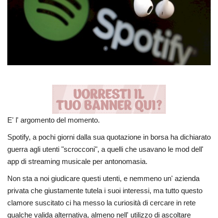
Entra nel Team
Tecnologia
Sapori
Partner
Recensioni
E' l' argomento del momento.
Spotify, a pochi giorni dalla sua quotazione in borsa ha dichiarato
Contatti
guerra agli utenti "scrocconi", a quelli che usavano le mod dell'
app di streaming musicale per antonomasia.
Galleria
Non sta a noi giudicare questi utenti, e nemmeno un' azienda
Shop
privata che giustamente tutela i suoi interessi, ma tutto questo
clamore suscitato ci ha messo la curiosità di cercare in rete
qualche valida alternativa, almeno nell' utilizzo di ascoltare