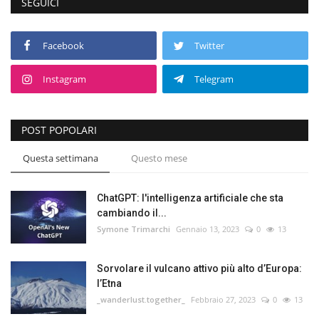
SEGUICI
Facebook
Twitter
Instagram
Telegram
POST POPOLARI
Questa settimana
Questo mese
ChatGPT: l'intelligenza artificiale che sta
cambiando il...
Symone Trimarchi
Gennaio 13, 2023
0
13
Sorvolare il vulcano attivo più alto d’Europa:
l’Etna
_wanderlust.together_
Febbraio 27, 2023
0
13