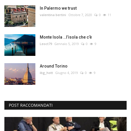
In Palermo we trust
valentina bertini
Ottobre 7, 2020
0
11
Monte Isola …l’isola che c’è
Leoct79
Gennaio 5, 2019
0
9
Around Torino
ibg_hott
Giugno 4, 2019
0
9
POST RACCOMANDATI