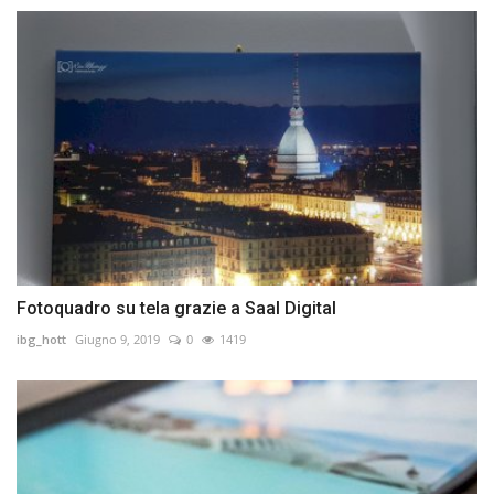
Fotoquadro su tela grazie a Saal Digital
ibg_hott
Giugno 9, 2019
0
1419