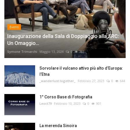
Eventi
Inaugurazione della Sala di Doppiaggio alla SRC:
Un Omaggio...
Symone Trimarchi
Maggio 13, 2024
0
361
Sorvolare il vulcano attivo più alto d’Europa:
l’Etna
_wanderlust.together_
Febbraio 27, 2023
0
644
1° Corso Base di Fotografia
Leoct79
Febbraio 10, 2023
0
901
La merenda Sinoira