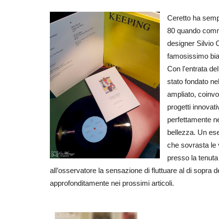
Ceretto ha sempr
80 quando commis
designer Silvio 
famosissimo bi
Con l'entrata del
stato fondato nel
ampliato, coinvo
PARTNERSHIP: GOLIA ITALIA
progetti innovati
ibg_hott
Gennaio 11, 2016
0
1026
perfettamente ne
bellezza. Un ese
Da oggi nasce una nuova collaborazione con @gol
che sovrasta le 
presso la tenut
all’osservatore la sensazione di fluttuare al di sopra de
approfonditamente nei prossimi articoli.