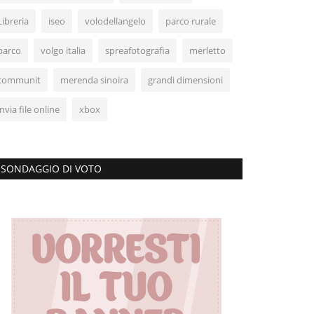
Libreria
iseo
volodellangelo
parco rurale
parco
volgo italia
spreafotografia
merletto
communit
merenda sinoira
grandi dimensioni
invia file online
xbox
SONDAGGIO DI VOTO