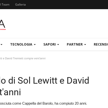
el Team
Galleria
TECNOLOGIA
SAPORI
PARTNER
RECENS
itt e David Tremiett compie vent'anni
o di Sol Lewitt e David
t'anni
osciuta come Cappella del Barolo, ha compiuto 20 anni.