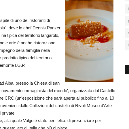
pite di uno dei ristoranti di
iola", dove lo chef Dennis Panzeri
ina tipica del territorio langarolo,
ino e arte è anche ristorazione.
impegno della famiglia nella
 prodotto tipico del territorio
Piemonte I.G.P.
 ad Alba, presso la Chiesa di san
rinnovamento immaginista del mondo', organizzata dal Castello
e CRC (un’esposizione che sarà aperta al pubblico fino al 10
venienti dalle Collezioni del castello di Rivoli Museo d’Arte
 private.
e, alla quale Volgo è stato ben felice di presenziare per
uesto lato di Italia che più ci piace.