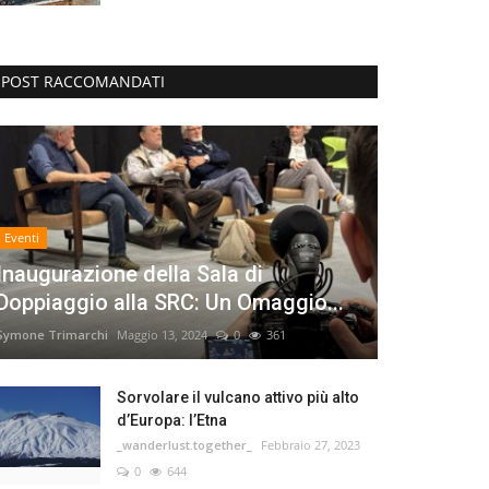
POST RACCOMANDATI
Eventi
Inaugurazione della Sala di
Doppiaggio alla SRC: Un Omaggio...
Symone Trimarchi
Maggio 13, 2024
0
361
Sorvolare il vulcano attivo più alto
d’Europa: l’Etna
_wanderlust.together_
Febbraio 27, 2023
0
644