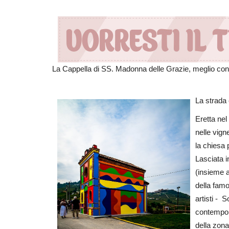
La Cappella di SS. Madonna delle Grazie, meglio con
La strada 
Eretta nel
nelle vign
la chiesa p
Lasciata i
(insieme ad
della fam
artisti - 
contempora
della zona