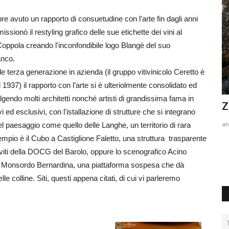
e avuto un rapporto di consuetudine con l'arte fin dagli anni
sionò il restyling grafico delle sue etichette dei vini al
Coppola creando l'inconfondibile logo Blangè del suo
anco.
le terza generazione in azienda (il gruppo vitivinicolo Ceretto è
 1937) il rapporto con l’arte si è ulteriolmente consolidato ed
lgendo molti architetti nonché artisti di grandissima fama in
L' alternativa a Spotify
Z
vi ed esclusivi, con l'istallazione di strutture che si integrano
ibg_hott
Giugno 3, 2019
0
1568
an
l paesaggio come quello delle Langhe, un territorio di rara
mpio è il Cubo a Castiglione Faletto, una struttura trasparente
iaitalia
L' alternativa pc gratis a Spotify
viti della DOCG del Barolo, oppure lo scenografico Acino
a Monsordo Bernardina, una piattaforma sospesa che dà
lle colline. Siti, questi appena citati, di cui vi parleremo