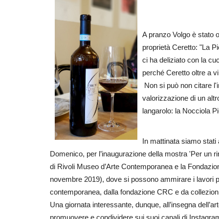
A pranzo Volgo è stato os
proprietà Ceretto: "La P
ci ha deliziato con la cuc
perché Ceretto oltre a v
Non si può non citare l'
valorizzazione di un altro
langarolo: la Nocciola 
In mattinata siamo stati
Domenico, per l’inaugurazione della mostra 'Per un 
di Rivoli Museo d’Arte Contemporanea e la Fondazion
novembre 2019), dove si possono ammirare i lavori pro
contemporanea, dalla fondazione CRC e da collezioni
Una giornata interessante, dunque, all’insegna dell’art
promuovere e condividere sui suoi canali di Instagram q