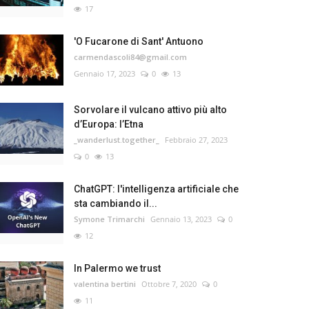
17
'O Fucarone di Sant' Antuono
carmendascoli84@gmail.com
Gennaio 17, 2023
0
13
Sorvolare il vulcano attivo più alto
d’Europa: l’Etna
_wanderlust.together_
Febbraio 27, 2023
0
13
ChatGPT: l'intelligenza artificiale che
sta cambiando il...
Symone Trimarchi
Gennaio 13, 2023
0
12
In Palermo we trust
valentina bertini
Ottobre 7, 2020
0
11