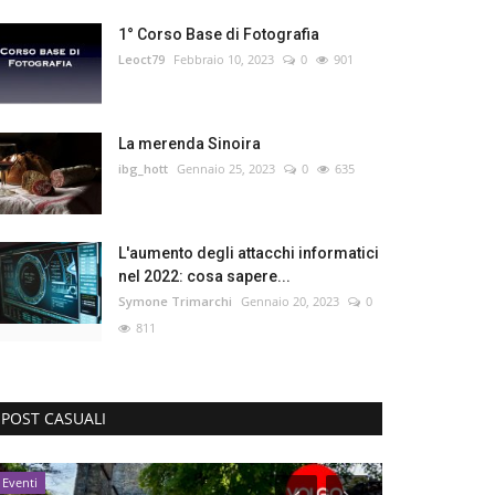
1° Corso Base di Fotografia
Leoct79
Febbraio 10, 2023
0
901
La merenda Sinoira
ibg_hott
Gennaio 25, 2023
0
635
L'aumento degli attacchi informatici
nel 2022: cosa sapere...
Symone Trimarchi
Gennaio 20, 2023
0
811
POST CASUALI
Eventi
Friuli-Venezia Gi