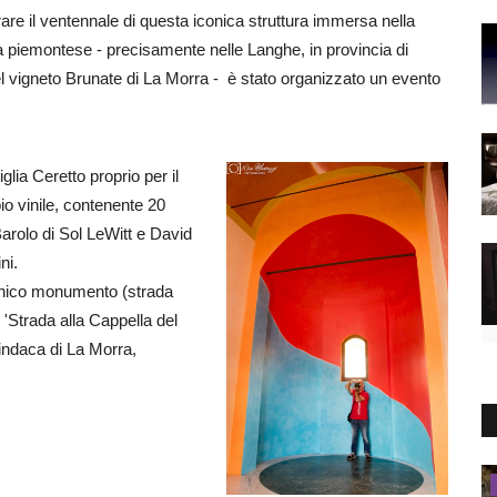
are il ventennale di questa iconica struttura immersa nella
piemontese - precisamente nelle Langhe, in provincia di
l vigneto Brunate di La Morra - è stato organizzato un evento
lia Ceretto proprio per il
io vinile, contenente 20
 Barolo di Sol LeWitt e David
ini.
conico monumento (strada
 'Strada alla Cappella del
sindaca di La Morra,
Recensioni Servizi