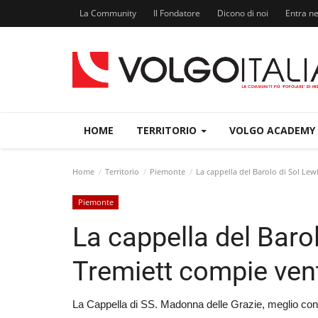
La Community
Il Fondatore
Dicono di noi
Entra n
HOME
TERRITORIO
VOLGO ACADEMY
Home
Territorio
Piemonte
La cappella del Barolo di Sol Lew
Piemonte
La cappella del Barol
Tremiett compie ven
La Cappella di SS. Madonna delle Grazie, meglio con