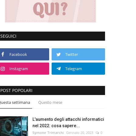
SEGUICI
Facebook
Twitter
Instagram
Telegram
POST POPOLARI
uesta settimana
Questo mese
L'aumento degli attacchi informatici
nel 2022: cosa sapere...
Symone Trimarchi
Gennaio 20, 2023
0