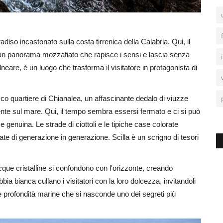
adiso incastonato sulla costa tirrenica della Calabria. Qui, il
 un panorama mozzafiato che rapisce i sensi e lascia senza
lneare, è un luogo che trasforma il visitatore in protagonista di
esco quartiere di Chianalea, un affascinante dedalo di viuzze
ente sul mare. Qui, il tempo sembra essersi fermato e ci si può
enuina. Le strade di ciottoli e le tipiche case colorate
te di generazione in generazione. Scilla è un scrigno di tesori
acque cristalline si confondono con l'orizzonte, creando
ia bianca cullano i visitatori con la loro dolcezza, invitandoli
le profondità marine che si nasconde uno dei segreti più