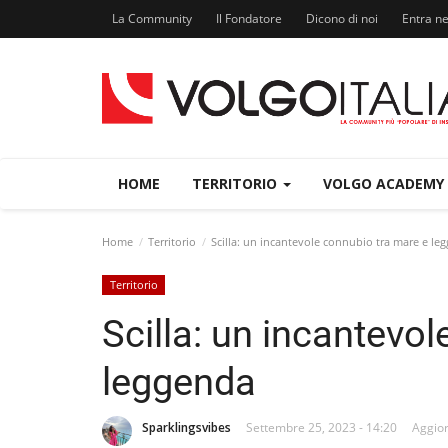
La Community
Il Fondatore
Dicono di noi
Entra n
HOME
TERRITORIO
VOLGO ACADEMY
Home
Territorio
Scilla: un incantevole connubio tra mare e le
Territorio
Scilla: un incantevo
leggenda
Sparklingsvibes
Settembre 25, 2023 - 14:20
Aggior