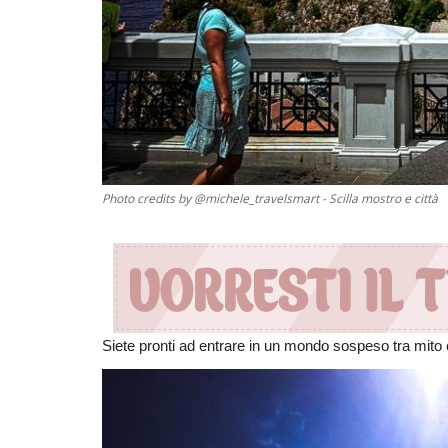
Photo credits by @michele_travelsmart - Scilla mostro e città
Siete pronti ad entrare in un mondo sospeso tra mito 