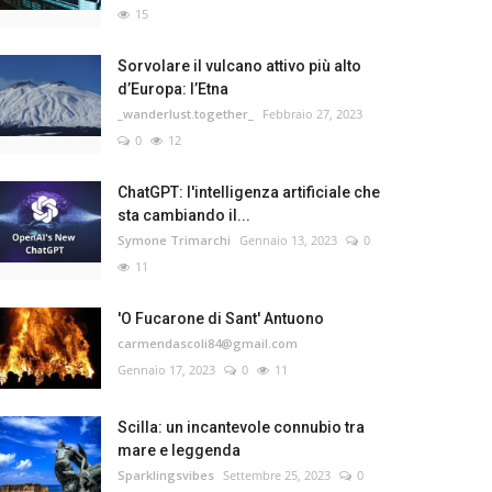
15
Sorvolare il vulcano attivo più alto
d’Europa: l’Etna
_wanderlust.together_
Febbraio 27, 2023
0
12
ChatGPT: l'intelligenza artificiale che
sta cambiando il...
Symone Trimarchi
Gennaio 13, 2023
0
11
'O Fucarone di Sant' Antuono
carmendascoli84@gmail.com
Gennaio 17, 2023
0
11
Scilla: un incantevole connubio tra
mare e leggenda
Sparklingsvibes
Settembre 25, 2023
0