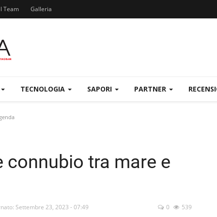
el Team
Galleria
TECNOLOGIA
SAPORI
PARTNER
RECENS
ggenda
le connubio tra mare e
nato: Settembre 23, 2023 - 07:49
0
539