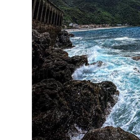
Partner
Sprea Editori
0
1506
ibg_hott
Giugno 5, 2019
0
1863
r sostenere una iniziativa
Volgo e Sprea Editori una partnership duratura