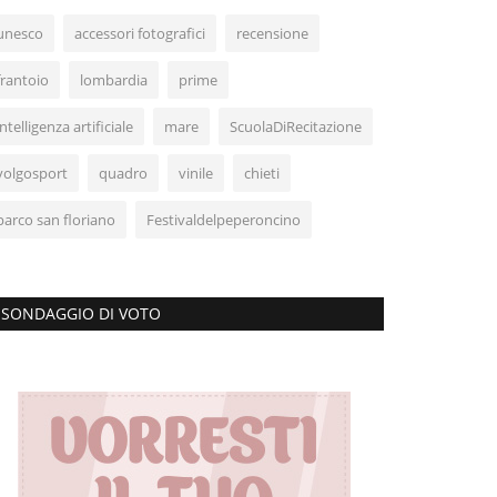
unesco
accessori fotografici
recensione
frantoio
lombardia
prime
intelligenza artificiale
mare
ScuolaDiRecitazione
volgosport
quadro
vinile
chieti
parco san floriano
Festivaldelpeperoncino
SONDAGGIO DI VOTO