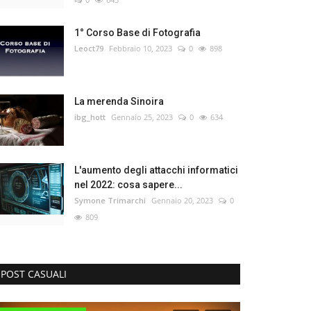
1° Corso Base di Fotografia
Leoct79
Febbraio 10, 2023
0
898
La merenda Sinoira
ibg_hott
Gennaio 25, 2023
0
634
L'aumento degli attacchi informatici
nel 2022: cosa sapere...
Symone Trimarchi
Gennaio 20, 2023
0
809
POST CASUALI