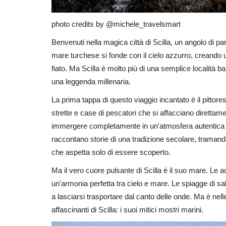
photo credits by @michele_travelsmart
Benvenuti nella magica città di Scilla, un angolo di par
mare turchese si fonde con il cielo azzurro, creando
fiato. Ma Scilla è molto più di una semplice località ba
una leggenda millenaria.
La prima tappa di questo viaggio incantato è il pittor
strette e case di pescatori che si affacciano direttam
immergere completamente in un'atmosfera autentica e g
raccontano storie di una tradizione secolare, tramanda
che aspetta solo di essere scoperto.
Ma il vero cuore pulsante di Scilla è il suo mare. Le 
un'armonia perfetta tra cielo e mare. Le spiagge di sabb
a lasciarsi trasportare dal canto delle onde. Ma è nel
affascinanti di Scilla: i suoi mitici mostri marini.