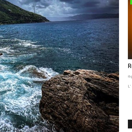
Recensioni Tecnologia
Recensione Philips 55OLED804/12
S
ibg_hott
Gennaio 12, 2021
0
914
Fr
L' OLED che non ti aspetti
La
ap