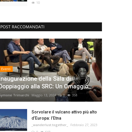
10
POST RACCOMANDATI
Eventi
Inaugurazione della Sala di
Doppiaggio alla SRC: Un Omaggio...
Symone Trimarchi
Maggio 13, 2024
0
358
Sorvolare il vulcano attivo più alto
d’Europa: l’Etna
_wanderlust.together_
Febbraio 27, 2023
0
643