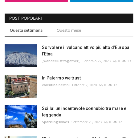
POST POPOLARI
Questa settimana
Questo mese
Sorvolare il vulcano attivo più alto d’Europa:
l’Etna
_wanderlust.together_
Febbraio 27, 2023
0
13
In Palermo we trust
valentina bertini
Ottobre 7, 2020
0
12
Scilla: un incantevole connubio tra mare e
leggenda
Sparklingsvibes
Settembre 25, 2023
0
12