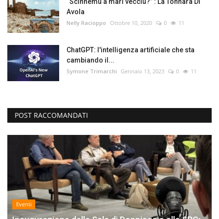
“Scinnemu a mari vecciu?” : La Tonnara Di
Avola
Nelly Racioppo
Ottobre 10, 2020
0
11
ChatGPT: l'intelligenza artificiale che sta
cambiando il...
Symone Trimarchi
Gennaio 13, 2023
0
11
POST RACCOMANDATI
Eventi