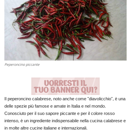
Volgo Academy
Tecnologia
Sapori
Partner
Peperoncino piccante
Recensioni
Galleria
Il peperoncino calabrese, noto anche come "diavolicchio", è una
Contatti
delle spezie più famose e amate in Italia e nel mondo.
Conosciuto per il suo sapore piccante e per il colore rosso
Shop
intenso, è un ingrediente indispensabile nella cucina calabrese e
in molte altre cucine italiane e internazionali.