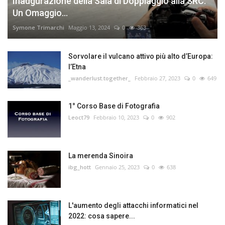
Inaugurazione della Sala di Doppiaggio alla SRC:
Un Omaggio...
Symone Trimarchi
Maggio 13, 2024
0
363
Sorvolare il vulcano attivo più alto d’Europa:
l’Etna
_wanderlust.together_
Febbraio 27, 2023
0
649
1° Corso Base di Fotografia
Leoct79
Febbraio 10, 2023
0
902
La merenda Sinoira
ibg_hott
Gennaio 25, 2023
0
638
L'aumento degli attacchi informatici nel
2022: cosa sapere...