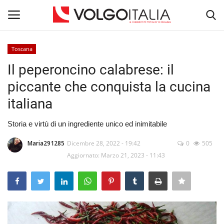
Toscana
Accedi
Registra
Il peperoncino calabrese: il
piccante che conquista la cucina
Home
italiana
La Community
Storia e virtù di un ingrediente unico ed inimitabile
Territorio
Maria291285
Dicembre 28, 2022 - 19:42
0
505
Aggiornato: Marzo 21, 2023 - 11:43
Il Fondatore
Dicono di noi
Entra nel Team