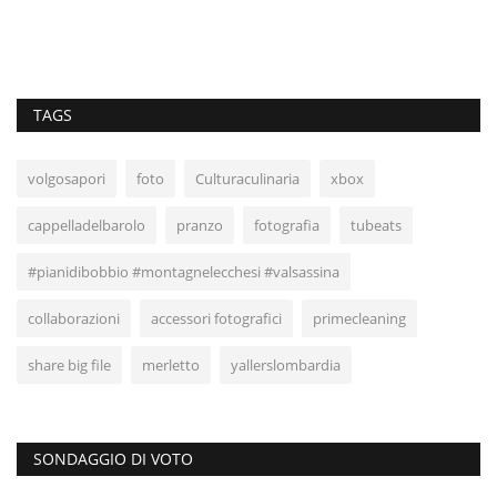
TAGS
volgosapori
foto
Culturaculinaria
xbox
cappelladelbarolo
pranzo
fotografia
tubeats
#pianidibobbio #montagnelecchesi #valsassina
collaborazioni
accessori fotografici
primecleaning
share big file
merletto
yallerslombardia
SONDAGGIO DI VOTO