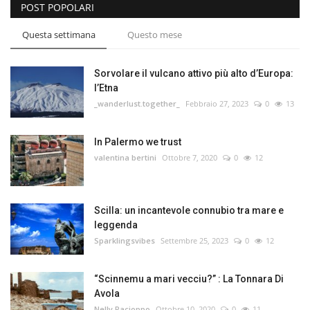
POST POPOLARI
Questa settimana
Questo mese
Sorvolare il vulcano attivo più alto d’Europa:
l’Etna
_wanderlust.together_
Febbraio 27, 2023
0
13
In Palermo we trust
valentina bertini
Ottobre 7, 2020
0
12
Scilla: un incantevole connubio tra mare e
leggenda
Sparklingsvibes
Settembre 25, 2023
0
12
“Scinnemu a mari vecciu?” : La Tonnara Di
Avola
Nelly Racioppo
Ottobre 10, 2020
0
11