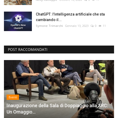
ChatGPT: l'intelligenza artificiale che sta
cambiando il...
Symone Trimarchi
Gennaio 13, 2023
0
11
POST RACCOMANDATI
Eventi
Inaugurazione della Sala di Doppiaggio alla SRC:
Un Omaggio...