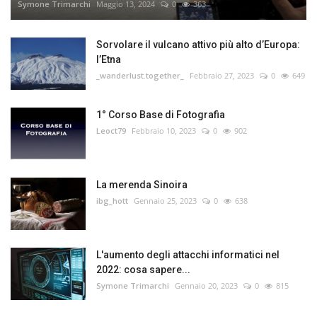
Symone Trimarchi
Maggio 13, 2024
0
363
Sorvolare il vulcano attivo più alto d’Europa:
l’Etna
_wanderlust.together_
Febbraio 27, 2023
0
649
1° Corso Base di Fotografia
Leoct79
Febbraio 10, 2023
0
902
La merenda Sinoira
ibg_hott
Gennaio 25, 2023
0
638
L'aumento degli attacchi informatici nel
2022: cosa sapere...
Symone Trimarchi
Gennaio 20, 2023
0
815