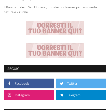
Il Parco rurale di San Floriano, uno dei pochi esempi di ambiente
Volgo Academy
naturale – rurale...
Tecnologia
Sapori
Partner
Recensioni
SEGUICI
Contatti
Facebook
Twitter
Galleria
Instagram
Telegram
Shop