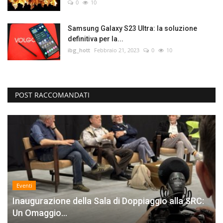
0
10
Samsung Galaxy S23 Ultra: la soluzione
definitiva per la...
ibg_hott
Febbraio 21, 2023
0
10
POST RACCOMANDATI
Eventi
Inaugurazione della Sala di Doppiaggio alla SRC:
Un Omaggio...