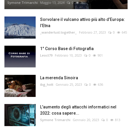
Symone Trimarchi
Maggio 13, 2024
0
361
Sorvolare il vulcano attivo più alto d’Europa:
l’Etna
_wanderlust.together_
Febbraio 27, 2023
0
645
1° Corso Base di Fotografia
Leoct79
Febbraio 10, 2023
0
901
La merenda Sinoira
ibg_hott
Gennaio 25, 2023
0
636
L'aumento degli attacchi informatici nel
2022: cosa sapere...
Symone Trimarchi
Gennaio 20, 2023
0
813