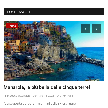
POST CASUALI
Liguria
Manarola, la più bella delle cinque terre!
C
s
Francesca Attanasio
Gennaio 14, 2021
0
1034
lo
Alla scoperta dei borghi marinari della riviera ligure.