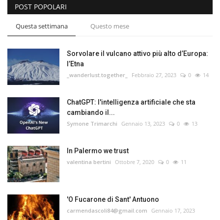
POST POPOLARI
Questa settimana
Questo mese
Sorvolare il vulcano attivo più alto d’Europa:
l’Etna
_wanderlust.together_
Febbraio 27, 2023
0
14
ChatGPT: l'intelligenza artificiale che sta
cambiando il...
Symone Trimarchi
Gennaio 13, 2023
0
13
In Palermo we trust
valentina bertini
Ottobre 7, 2020
0
11
'O Fucarone di Sant' Antuono
carmendascoli84@gmail.com
Gennaio 17, 2023