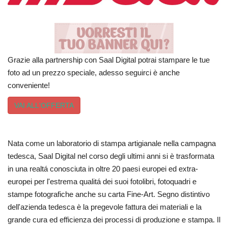
Volgo Academy
Tecnologia
Grazie alla partnership con Saal Digital potrai stampare le tue
Sapori
foto ad un prezzo speciale, adesso seguirci è anche
conveniente!
Partner
VAI ALL'OFFERTA
Recensioni
Nata come un laboratorio di stampa artigianale nella campagna
Contatti
tedesca, Saal Digital nel corso degli ultimi anni si è trasformata
in una realtá conosciuta in oltre 20 paesi europei ed extra-
Galleria
europei per l'estrema qualitá dei suoi fotolibri, fotoquadri e
stampe fotografiche anche su carta Fine-Art. Segno distintivo
Shop
dell'azienda tedesca è la pregevole fattura dei materiali e la
grande cura ed efficienza dei processi di produzione e stampa. Il