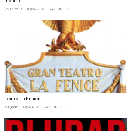
mostra...
Volgo Italia
Giugno 3, 2019
0
1790
Teatro La Fenice
ibg_hott
Giugno 4, 2019
0
1263