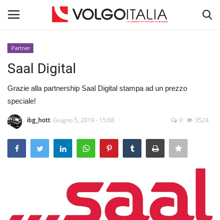
Partner
Accedi
Registra
Saal Digital
Home
Grazie alla partnership Saal Digital stampa ad un prezzo
speciale!
La Community
ibg_hott
Giugno 5, 2019 - 15:08
0
3524
Territorio
Il Fondatore
Dicono di noi
Entra nel Team