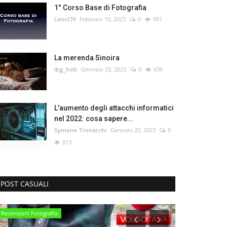
1° Corso Base di Fotografia
Leoct79
Febbraio 10, 2023
0
901
La merenda Sinoira
ibg_hott
Gennaio 25, 2023
0
636
L'aumento degli attacchi informatici
nel 2022: cosa sapere...
Symone Trimarchi
Gennaio 20, 2023
0
813
POST CASUALI
Recensioni Fotografia
Umbria