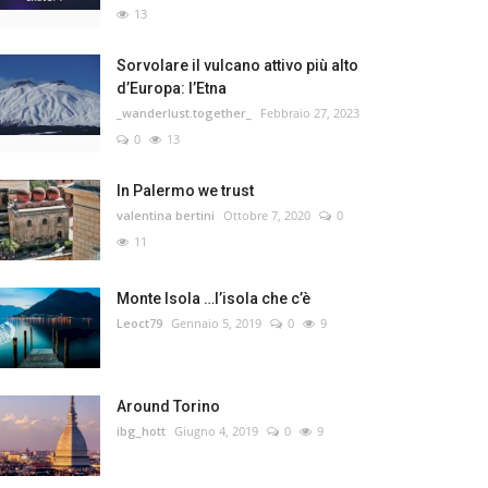
13
Sorvolare il vulcano attivo più alto
d’Europa: l’Etna
_wanderlust.together_
Febbraio 27, 2023
0
13
In Palermo we trust
valentina bertini
Ottobre 7, 2020
0
11
Monte Isola …l’isola che c’è
Leoct79
Gennaio 5, 2019
0
9
Around Torino
ibg_hott
Giugno 4, 2019
0
9