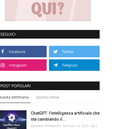
SEGUICI
Facebook
Twitter
Instagram
Telegram
POST POPOLARI
uesta settimana
Questo mese
ChatGPT: l'intelligenza artificiale che
sta cambiando il...
Symone Trimarchi
Gennaio 13, 2023
0