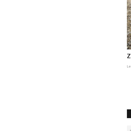
Saal Digital
Z
ibg_hott
Giugno 5, 2019
0
3523
Le
Grazie alla partnership Saal Digital stampa ad un prezzo
speciale!