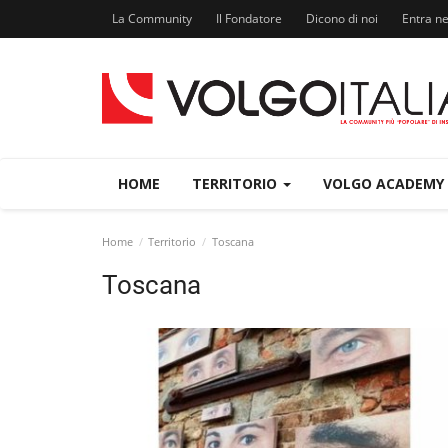
La Community
Il Fondatore
Dicono di noi
Entra n
HOME
TERRITORIO
VOLGO ACADEMY
Home
Territorio
Toscana
Toscana