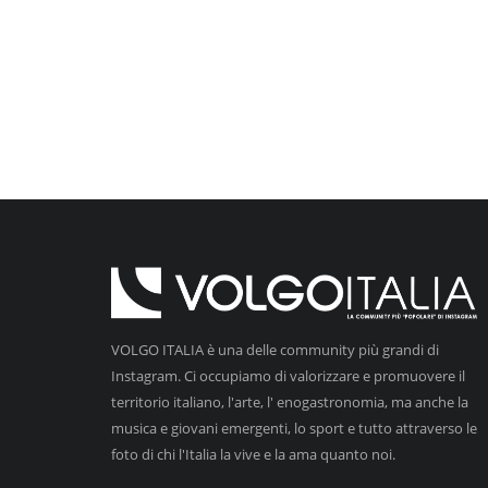
VOLGO ITALIA è una delle community più grandi di
Instagram. Ci occupiamo di valorizzare e promuovere il
territorio italiano, l'arte, l' enogastronomia, ma anche la
musica e giovani emergenti, lo sport e tutto attraverso le
foto di chi l'Italia la vive e la ama quanto noi.