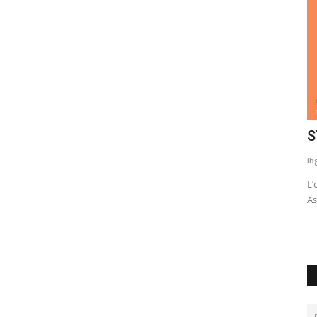
Peccioli tra natura e arte: le
S
installazioni che valorizzano...
ib
Maria291285
Febbraio 18, 2023
0
688
L’
As
Un borgo storico diventato un gioiellino di arte
contemporanea.