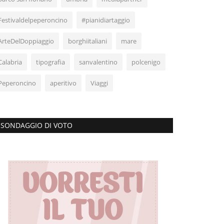
Festivaldelpeperoncino
#pianidiartaggio
ArteDelDoppiaggio
borghiitaliani
mare
Calabria
tipografia
sanvalentino
polcenigo
Peperoncino
aperitivo
Viaggi
SONDAGGIO DI VOTO