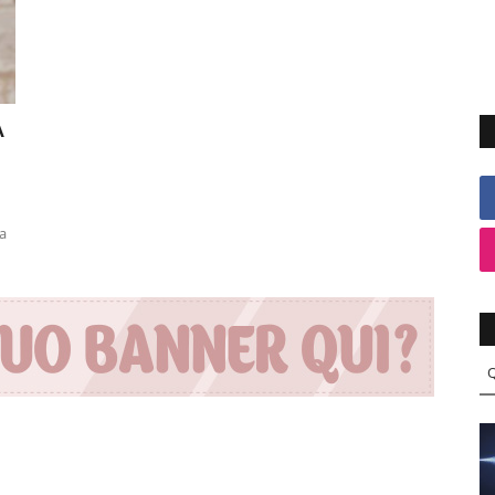
A
la
Q