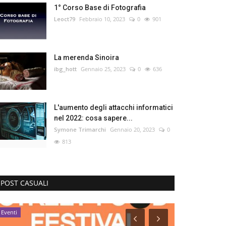
1° Corso Base di Fotografia
Leoct79
Febbraio 10, 2023
0
901
La merenda Sinoira
ibg_hott
Gennaio 25, 2023
0
636
L'aumento degli attacchi informatici
nel 2022: cosa sapere...
Symone Trimarchi
Gennaio 20, 2023
0
813
POST CASUALI
Eventi
Recensioni Servi