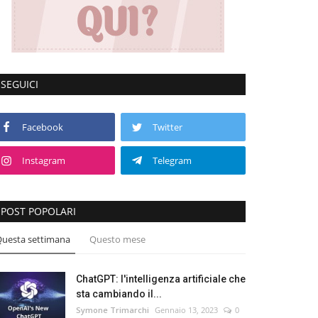
SEGUICI
Facebook
Twitter
Instagram
Telegram
POST POPOLARI
uesta settimana
Questo mese
ChatGPT: l'intelligenza artificiale che
sta cambiando il...
Symone Trimarchi
Gennaio 13, 2023
0