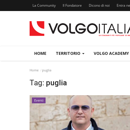
La Community
Il Fondatore
Dicono di noi
Entra n
HOME
TERRITORIO
VOLGO ACADEMY
Home
puglia
Tag:
puglia
Eventi