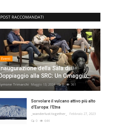
POST RACCOMANDATI
Eventi
Inaugurazione della Sala di
Doppiaggio alla SRC: Un Omaggio...
Symone Trimarchi
Maggio 13, 2024
0
361
Sorvolare il vulcano attivo più alto
d’Europa: l’Etna
_wanderlust.together_
Febbraio 27, 2023
0
644