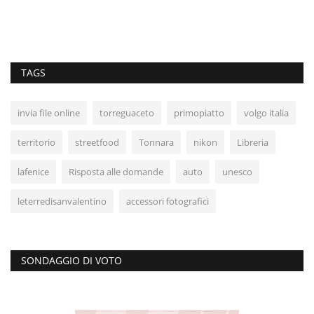
TAGS
invia file online
torreguaceto
primopiatto
volgo italia
territorio
streetfood
Tonnara
nikon
Libreria
lafenice
Risposta alle domande
auto
unesco
leterredisanvalentino
accessori fotografici
SONDAGGIO DI VOTO