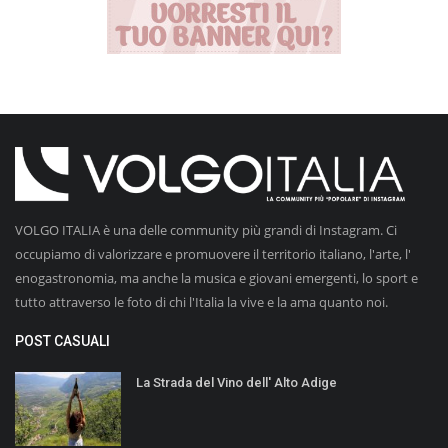
VOLGO ITALIA è una delle community più grandi di Instagram. Ci
occupiamo di valorizzare e promuovere il territorio italiano, l'arte, l'
enogastronomia, ma anche la musica e giovani emergenti, lo sport e
tutto attraverso le foto di chi l'Italia la vive e la ama quanto noi.
POST CASUALI
La Strada del Vino dell' Alto Adige