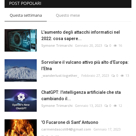
POST POPOLARI
Questa settimana
Questo mese
L'aumento degli attacchi informatici nel
2022: cosa sapere...
Symone Trimarchi
Gennaio 20, 2023
0
16
Sorvolare il vulcano attivo più alto d’Europa:
l’Etna
_wanderlust.together_
Febbraio 27, 2023
0
13
ChatGPT: l'intelligenza artificiale che sta
cambiando il...
Symone Trimarchi
Gennaio 13, 2023
0
12
'O Fucarone di Sant' Antuono
carmendascoli84@gmail.com
Gennaio 17, 2023