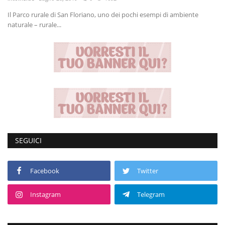
Il Parco rurale di San Floriano, uno dei pochi esempi di ambiente
Volgo Academy
naturale – rurale...
Tecnologia
Sapori
Partner
Recensioni
SEGUICI
Contatti
Facebook
Twitter
Galleria
Instagram
Telegram
Shop