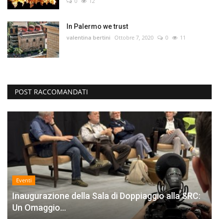
0
12
In Palermo we trust
valentina bertini
Ottobre 7, 2020
0
11
POST RACCOMANDATI
Eventi
Inaugurazione della Sala di Doppiaggio alla SRC:
Un Omaggio...