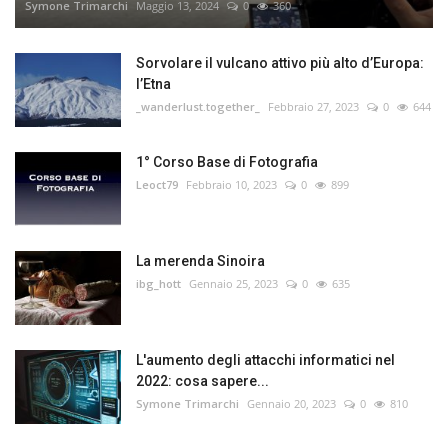
Symone Trimarchi
Maggio 13, 2024
0
360
Sorvolare il vulcano attivo più alto d’Europa:
l’Etna
_wanderlust.together_
Febbraio 27, 2023
0
644
1° Corso Base di Fotografia
Leoct79
Febbraio 10, 2023
0
899
La merenda Sinoira
ibg_hott
Gennaio 25, 2023
0
635
L'aumento degli attacchi informatici nel
2022: cosa sapere...
Symone Trimarchi
Gennaio 20, 2023
0
810