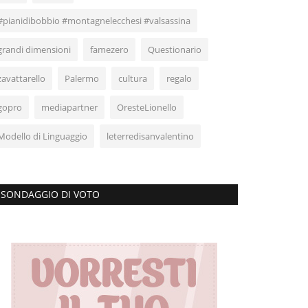
#pianidibobbio #montagnelecchesi #valsassina
grandi dimensioni
famezero
Questionario
zavattarello
Palermo
cultura
regalo
gopro
mediapartner
OresteLionello
Modello di Linguaggio
leterredisanvalentino
SONDAGGIO DI VOTO