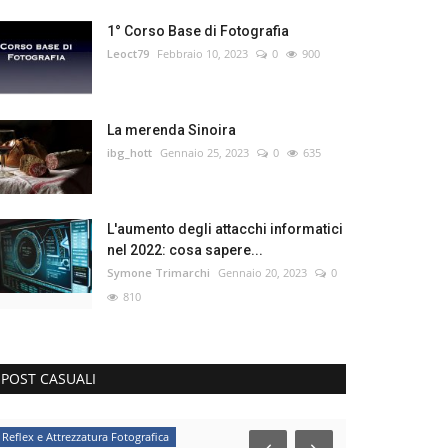
1° Corso Base di Fotografia
Leoct79
Febbraio 10, 2023
0
900
La merenda Sinoira
ibg_hott
Gennaio 25, 2023
0
635
L'aumento degli attacchi informatici
nel 2022: cosa sapere...
Symone Trimarchi
Gennaio 20, 2023
0
810
POST CASUALI
Reflex e Attrezzatura Fotografica
Partner