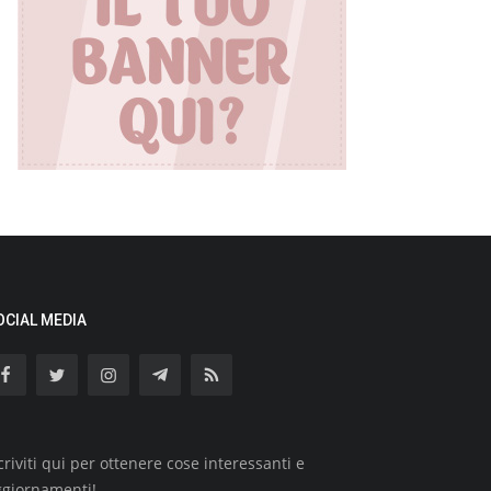
OCIAL MEDIA
criviti qui per ottenere cose interessanti e
ggiornamenti!