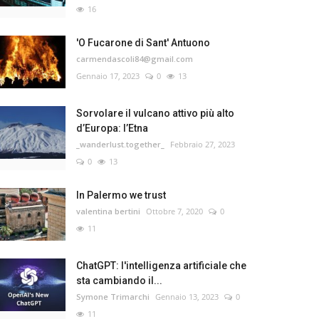
16
'O Fucarone di Sant' Antuono
carmendascoli84@gmail.com
Gennaio 17, 2023
0
13
Sorvolare il vulcano attivo più alto
d’Europa: l’Etna
_wanderlust.together_
Febbraio 27, 2023
0
13
In Palermo we trust
valentina bertini
Ottobre 7, 2020
0
11
ChatGPT: l'intelligenza artificiale che
sta cambiando il...
Symone Trimarchi
Gennaio 13, 2023
0
11