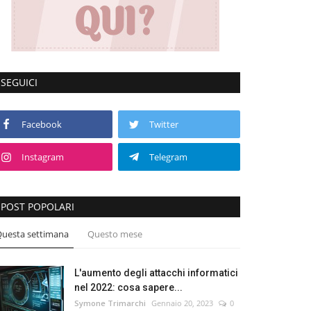
SEGUICI
Facebook
Twitter
Instagram
Telegram
POST POPOLARI
uesta settimana
Questo mese
L'aumento degli attacchi informatici
nel 2022: cosa sapere...
Symone Trimarchi
Gennaio 20, 2023
0