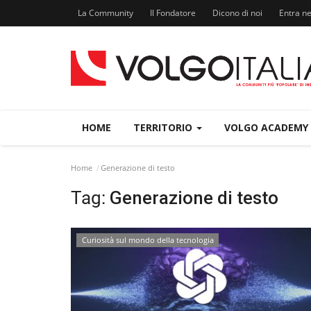
La Community
Il Fondatore
Dicono di noi
Entra n
HOME
TERRITORIO
VOLGO ACADEMY
Home
Generazione di testo
Tag:
Generazione di testo
Curiosità sul mondo della tecnologia