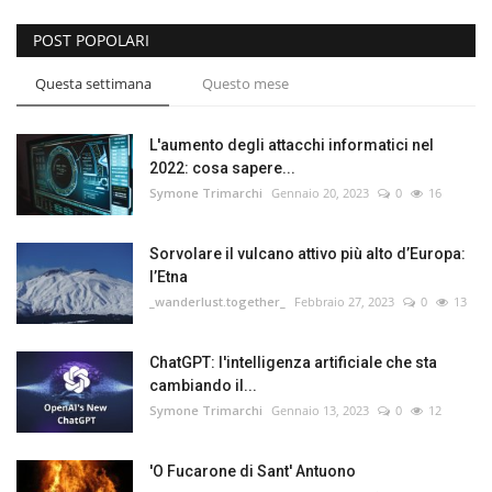
POST POPOLARI
Questa settimana
Questo mese
L'aumento degli attacchi informatici nel
2022: cosa sapere...
Symone Trimarchi
Gennaio 20, 2023
0
16
Sorvolare il vulcano attivo più alto d’Europa:
l’Etna
_wanderlust.together_
Febbraio 27, 2023
0
13
ChatGPT: l'intelligenza artificiale che sta
cambiando il...
Symone Trimarchi
Gennaio 13, 2023
0
12
'O Fucarone di Sant' Antuono