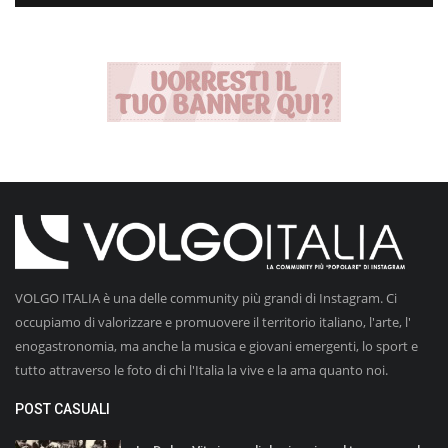
VOLGO ITALIA è una delle community più grandi di Instagram. Ci
occupiamo di valorizzare e promuovere il territorio italiano, l'arte, l'
enogastronomia, ma anche la musica e giovani emergenti, lo sport e
tutto attraverso le foto di chi l'Italia la vive e la ama quanto noi.
POST CASUALI