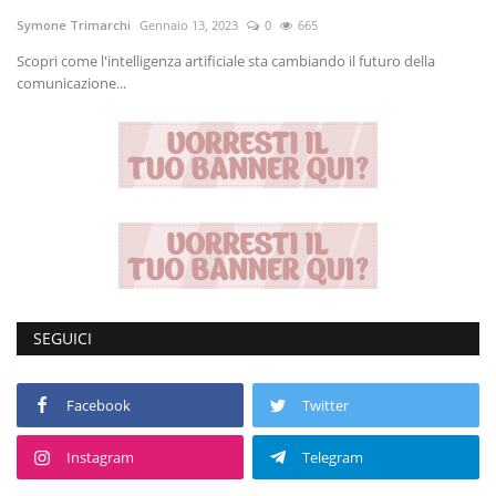
Symone Trimarchi
Gennaio 13, 2023
0
665
Volgo Academy
Scopri come l'intelligenza artificiale sta cambiando il futuro della
comunicazione...
Tecnologia
Sapori
Partner
Recensioni
Contatti
SEGUICI
Galleria
Facebook
Twitter
Shop
Instagram
Telegram