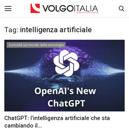
Tag:
intelligenza artificiale
Accedi
Registra
Curiosità sul mondo della tecnologia
Home
La Community
Territorio
Il Fondatore
Dicono di noi
ChatGPT: l'intelligenza artificiale che sta
Entra nel Team
cambiando il...