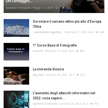
Un Omaggio...
Symone Trimarchi
Maggio 13, 2024
0
360
Sorvolare il vulcano attivo più alto d’Europa:
l’Etna
_wanderlust.together_
Febbraio 27, 2023
0
644
1° Corso Base di Fotografia
Leoct79
Febbraio 10, 2023
0
899
La merenda Sinoira
ibg_hott
Gennaio 25, 2023
0
635
L'aumento degli attacchi informatici nel
2022: cosa sapere...
Symone Trimarchi
Gennaio 20, 2023
0
810