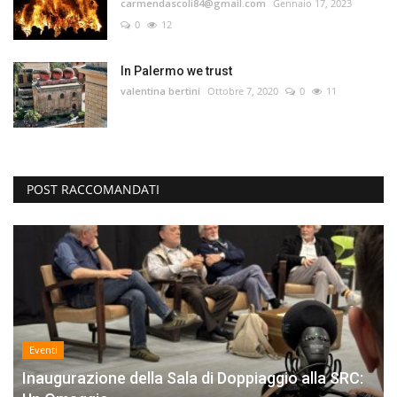
carmendascoli84@gmail.com
Gennaio 17, 2023
0
12
In Palermo we trust
valentina bertini
Ottobre 7, 2020
0
11
POST RACCOMANDATI
Eventi
Inaugurazione della Sala di Doppiaggio alla SRC: