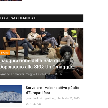
POST RACCOMANDATI
Eventi
Inaugurazione della Sala di
Doppiaggio alla SRC: Un Omaggio...
Symone Trimarchi
Maggio 13, 2024
0
360
Sorvolare il vulcano attivo più alto
d’Europa: l’Etna
_wanderlust.together_
Febbraio 27, 2023
0
644