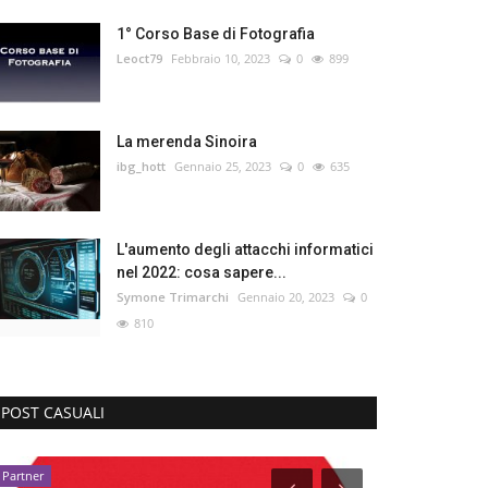
1° Corso Base di Fotografia
Leoct79
Febbraio 10, 2023
0
899
La merenda Sinoira
ibg_hott
Gennaio 25, 2023
0
635
L'aumento degli attacchi informatici
nel 2022: cosa sapere...
Symone Trimarchi
Gennaio 20, 2023
0
810
POST CASUALI
Partner
Recensioni Servi