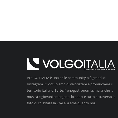
VOLGO ITALIA è una delle community più grandi di
Instagram. Ci occupiamo di valorizzare e promuovere il
territorio italiano, l'arte, l' enogastronomia, ma anche la
musica e giovani emergenti, lo sport e tutto attraverso le
foto di chi l'Italia la vive e la ama quanto noi.