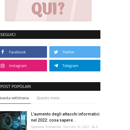
SEGUICI
Facebook
Twitter
Instagram
Telegram
POST POPOLARI
uesta settimana
Questo mese
L'aumento degli attacchi informatici
nel 2022: cosa sapere...
Symone Trimarchi
Gennaio 20, 2023
0