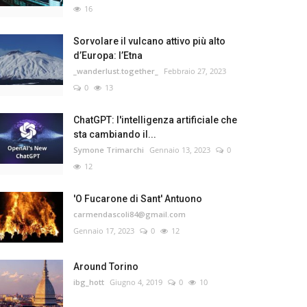
16
Sorvolare il vulcano attivo più alto
d’Europa: l’Etna
_wanderlust.together_
Febbraio 27, 2023
0
13
ChatGPT: l'intelligenza artificiale che
sta cambiando il...
Symone Trimarchi
Gennaio 13, 2023
0
12
'O Fucarone di Sant' Antuono
carmendascoli84@gmail.com
Gennaio 17, 2023
0
12
Around Torino
ibg_hott
Giugno 4, 2019
0
10