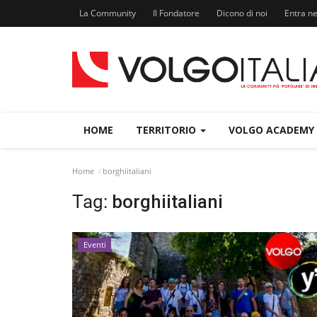
La Community
Il Fondatore
Dicono di noi
Entra n
HOME
TERRITORIO
VOLGO ACADEMY
Home
borghiitaliani
Tag:
borghiitaliani
Eventi