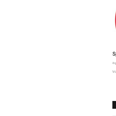
In Palermo we trust
S
valentina bertini
Ottobre 7, 2020
0
788
ib
Palermo attraverso la sua anima
Vo