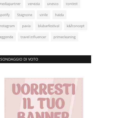
mediapartner
venezia
unesco
contest
spotify
Stagnone
vinile
haida
instagram
pavia
blubarfestival
k&fconcept
leggende
travel influencer
primecleaning
SONDAGGIO DI VOTO