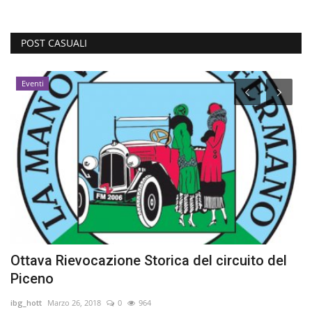
POST CASUALI
Eventi
Ottava Rievocazione Storica del circuito del
S
Piceno
l
ibg_hott
Marzo 26, 2018
0
964
Sp