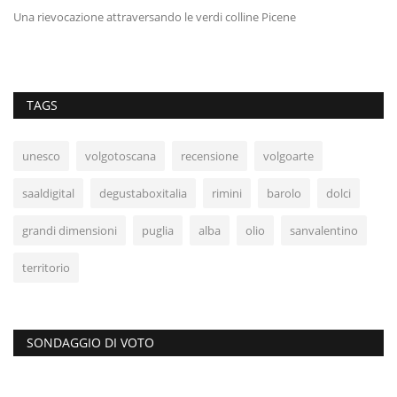
Una rievocazione attraversando le verdi colline Picene
TAGS
unesco
volgotoscana
recensione
volgoarte
saaldigital
degustaboxitalia
rimini
barolo
dolci
grandi dimensioni
puglia
alba
olio
sanvalentino
territorio
SONDAGGIO DI VOTO