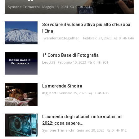
Symone Trimarchi
Maggio 13, 2024
0
361
Sorvolare il vulcano attivo più alto d’Europa:
l’Etna
_wanderlust.together_
Febbraio 27, 2023
0
644
1° Corso Base di Fotografia
Leoct79
Febbraio 10, 2023
0
901
La merenda Sinoira
ibg_hott
Gennaio 25, 2023
0
635
L'aumento degli attacchi informatici nel
2022: cosa sapere...
Symone Trimarchi
Gennaio 20, 2023
0
812