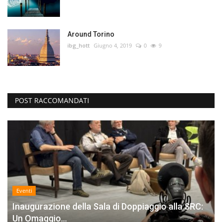
Around Torino
ibg_hott
Giugno 4, 2019
0
9
POST RACCOMANDATI
Eventi
Inaugurazione della Sala di Doppiaggio alla SRC:
Un Omaggio...