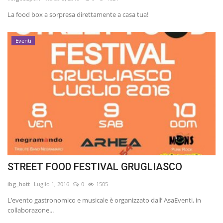
La food box a sorpresa direttamente a casa tua!
Volgo Academy
Eventi
Tecnologia
Sapori
Partner
Recensioni
Contatti
STREET FOOD FESTIVAL GRUGLIASCO
Galleria
ibg_hott
Luglio 1, 2016
0
1505
Shop
L’evento gastronomico e musicale è organizzato dall’ AsaEventi, in
collaborazone...