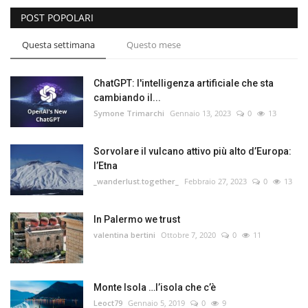
POST POPOLARI
Questa settimana
Questo mese
ChatGPT: l'intelligenza artificiale che sta
cambiando il...
Symone Trimarchi
Gennaio 13, 2023
0
13
Sorvolare il vulcano attivo più alto d’Europa:
l’Etna
_wanderlust.together_
Febbraio 27, 2023
0
13
In Palermo we trust
valentina bertini
Ottobre 7, 2020
0
11
Monte Isola …l’isola che c’è
Leoct79
Gennaio 5, 2019
0
9