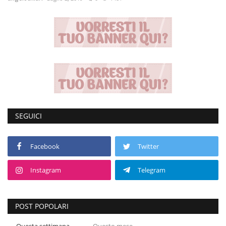
Entra nel Team
Tecnologia
Sapori
Partner
SEGUICI
Recensioni
Contatti
Facebook
Twitter
Instagram
Telegram
Galleria
Shop
POST POPOLARI
Questa settimana
Questo mese