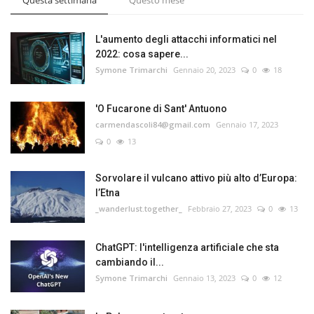
L'aumento degli attacchi informatici nel
2022: cosa sapere...
Symone Trimarchi
Gennaio 20, 2023
0
18
'O Fucarone di Sant' Antuono
carmendascoli84@gmail.com
Gennaio 17, 2023
0
13
Sorvolare il vulcano attivo più alto d’Europa:
l’Etna
_wanderlust.together_
Febbraio 27, 2023
0
13
ChatGPT: l'intelligenza artificiale che sta
cambiando il...
Symone Trimarchi
Gennaio 13, 2023
0
12