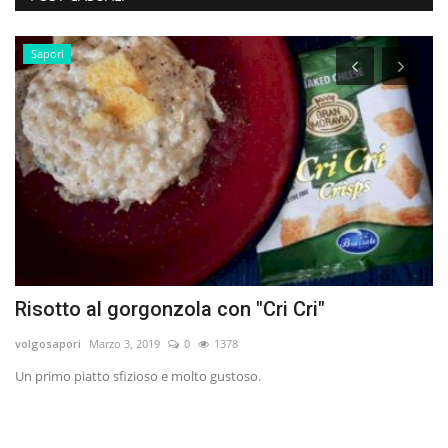
Sapori
Risotto al gorgonzola con "Cri Cri"
B
volgosapori
Marzo 3, 2019
0
1378
Le
Un primo piatto sfizioso e molto gustoso.