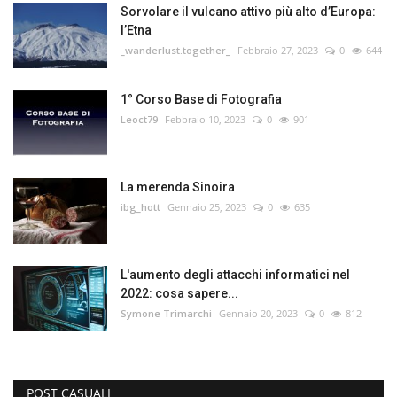
Sorvolare il vulcano attivo più alto d’Europa:
l’Etna
_wanderlust.together_
Febbraio 27, 2023
0
644
1° Corso Base di Fotografia
Leoct79
Febbraio 10, 2023
0
901
La merenda Sinoira
ibg_hott
Gennaio 25, 2023
0
635
L'aumento degli attacchi informatici nel
2022: cosa sapere...
Symone Trimarchi
Gennaio 20, 2023
0
812
POST CASUALI