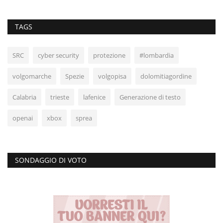
TAGS
SRC
cyber security
protezione
#lombardia
volgomarche
Spezie
volgopisa
dolomitiagordine
Calabria
trieste
lafenice
Generazione di testo
openai
xbox
sprea
SONDAGGIO DI VOTO