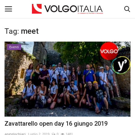
Tag:
meet
Accedi
Registra
Eventi
Home
La Community
Territorio
Il Fondatore
Dicono di noi
Zavattarello open day 16 giungo 2019
Volgo Academy
angelochiari
Luglio 2, 2019
0
1481