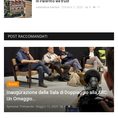
In Palermo we trust
valentina bertini
Ottobre 7, 2020
0
11
POST RACCOMANDATI
Eventi
Inaugurazione della Sala di Doppiaggio alla SRC:
Un Omaggio...
Symone Trimarchi
Maggio 13, 2024
0
361